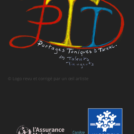
© Logo revu et corrigé par un œil artiste