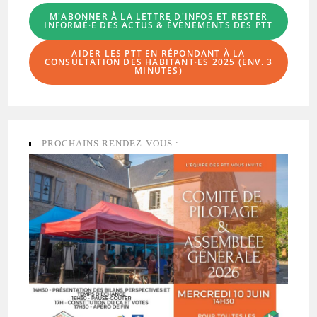
M'ABONNER À LA LETTRE D'INFOS
ET RESTER
INFORMÉ·E DES ACTUS & ÉVÈNEMENTS DES PTT
AIDER LES PTT EN RÉPONDANT À LA
CONSULTATION DES HABITANT·ES
2025 (ENV. 3
MINUTES)
PROCHAINS RENDEZ-VOUS :