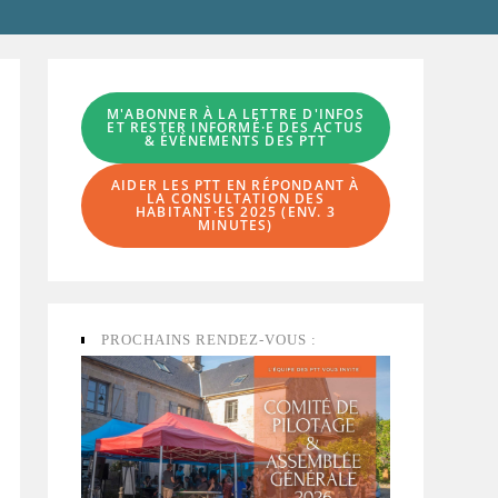
M'ABONNER À LA LETTRE D'INFOS
ET RESTER INFORMÉ·E DES ACTUS
& ÉVÈNEMENTS DES PTT
AIDER LES PTT EN RÉPONDANT À
LA
CONSULTATION DES
HABITANT·ES
2025 (ENV. 3
MINUTES)
PROCHAINS RENDEZ-VOUS :