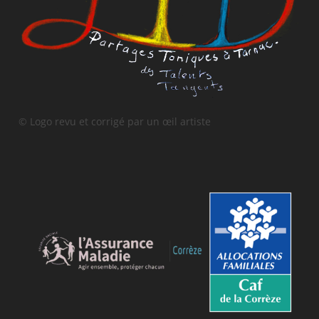
© Logo revu et corrigé par un œil artiste