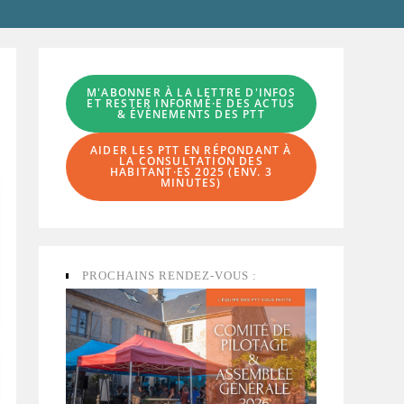
M'ABONNER À LA LETTRE D'INFOS
ET RESTER INFORMÉ·E DES ACTUS
& ÉVÈNEMENTS DES PTT
AIDER LES PTT EN RÉPONDANT À
LA
CONSULTATION DES
HABITANT·ES
2025 (ENV. 3
MINUTES)
PROCHAINS RENDEZ-VOUS :