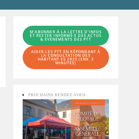
M'ABONNER À LA LETTRE D'INFOS
ET RESTER INFORMÉ·E DES ACTUS
& ÉVÈNEMENTS DES PTT
AIDER LES PTT EN RÉPONDANT À
LA
CONSULTATION DES
HABITANT·ES
2025 (ENV. 3
MINUTES)
PROCHAINS RENDEZ-VOUS :