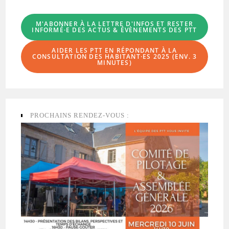
M'ABONNER À LA LETTRE D'INFOS
ET RESTER
INFORMÉ·E DES ACTUS & ÉVÈNEMENTS DES PTT
AIDER LES PTT EN RÉPONDANT À LA
CONSULTATION DES HABITANT·ES
2025 (ENV. 3
MINUTES)
PROCHAINS RENDEZ-VOUS :