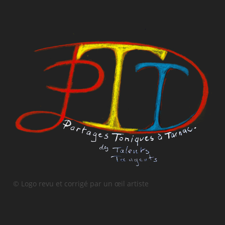
© Logo revu et corrigé par un œil artiste