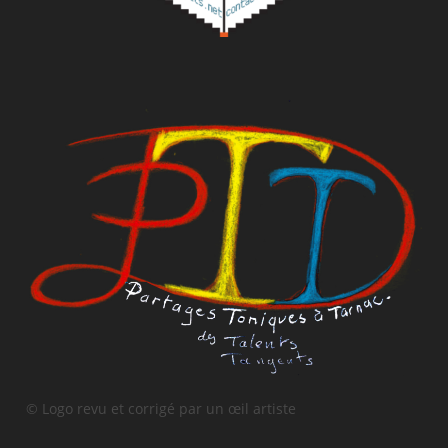
© Logo revu et corrigé par un œil artiste