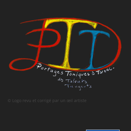
© Logo revu et corrigé par un œil artiste