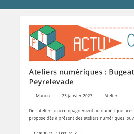
Ateliers numériques : Bugeat,
Peyrelevade
Auteur/autrice
Publication
Post
Manon
23 janvier 2023
Ateliers
de
publiée :
category:
la
Des ateliers d'accompagnement au numérique près de
publication :
propose dès à présent des ateliers numériques, ouve
Ateliers
Continuer La Lecture