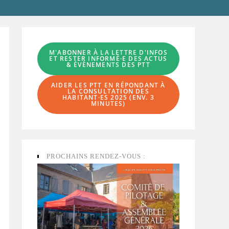
M'ABONNER À LA LETTRE D'INFOS
ET RESTER INFORMÉ·E DES ACTUS
& ÉVÈNEMENTS DES PTT
AIDER LES PTT EN RÉPONDANT À
LA
CONSULTATION DES
HABITANT·ES
2025 (ENV. 3
MINUTES)
PROCHAINS RENDEZ-VOUS :