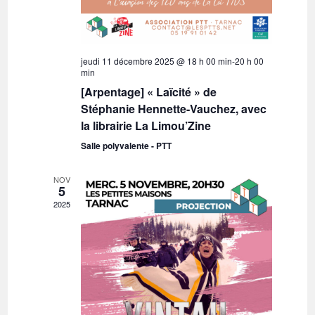
n
v
a
s
è
t
n
u
e
e
l
jeudi 11 décembre 2025 @ 18 h 00 min
-
20 h 00
.
min
m
t
[Arpentage] « Laïcité » de
e
a
Stéphanie Hennette-Vauchez, avec
n
t
la librairie La Limou’Zine
t
i
Salle polyvalente - PTT
o
n
NOV
5
s
2025