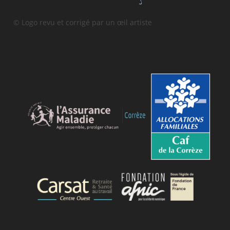
© Logo revu et corrigé par un œil artiste